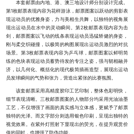
本套邮票由内地、港、澳三地设计师分别设计完成。
第1枚邮票表现内容为花样游泳，邮票图案以跃动的剪影表
现运动员的优雅身姿，力与美相生共舞，以独特的视角展
现出运动员在水中的灵动瞬间。第2枚邮票表现内容为击
剑，邮票图案以飞动的线条表现运动员迅猛矫健的身姿，
刚与柔交织碰撞，以极简的构图展现出运动员激烈的对抗
场景。第3枚邮票表现内容为乒乓球，邮票图案以鲜明简
练的色块表现运动员蓄势待发的专注之姿，强与韧相融并
济，以几何化、概括化的现代极简插画造型，展现出运动
员发球瞬间的气势和张力，营造出紧张的比赛氛围。
该套邮票采用高精度胶印工艺印制，整体色彩明快，
细节表现清晰。三枚邮票图案的人物部分均采用光油油墨
工艺，不仅增强了画面的真实感与立体感，更赋予了邮票
独特的光泽。而文字部分则选用银色印刷，呈现出独特的
视觉效果。在紫外灯照射下显现出的荧光，在提升观赏价
值的同时，也增强了防伪功能。